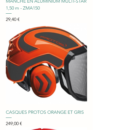
MANCHE EN ALUMINIUM MULTI-STAR
1,50 m - ZMA150
Prix
29,40 €
CASQUES PROTOS ORANGE ET GRIS
Prix
249,00 €