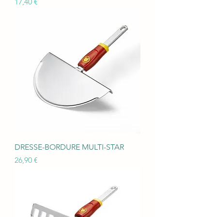
Prix
17,40 €
DRESSE-BORDURE MULTI-STAR
Prix
26,90 €