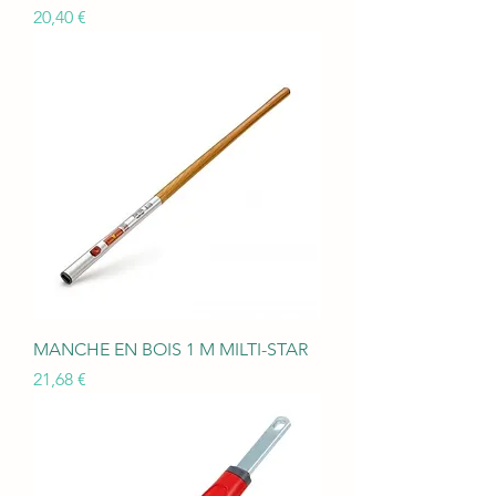
Prix
20,40 €
MANCHE EN BOIS 1 M MILTI-STAR
Prix
21,68 €