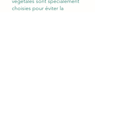
végétales sont spécialement
choisies pour éviter la
formation de dépôts sur le
guide, la chaîne et dans le
carter ce qui permet de
réduire les frottements de la
chaîne sur le guide et
protège contre l'usure.
PROPRIÉTÉS
Densité à 20°C (68°F) DIN
51757 0.927
Viscosité à 40°C (104°F)
DIN 51562 76 mm²/s
Viscosité à 100°C (212°F)
DIN 51562 15.5 mm²/s
Point éclair ISO 2592 290°C
/ 554°F