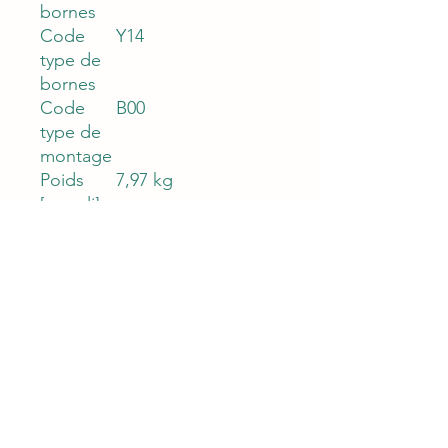
bornes
Code
Y14
type de
bornes
Code
B00
type de
montage
Poids
7,97 kg
[rempli]
Poids
5,55 kg
[non
rempli]
Durée de
12 mois
garantie
Technolo
Plomb-acide
gie
(système
électroch
imique)