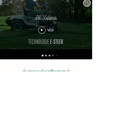
All Videos
Voir
rb-motoculture@orange.fr
05.63.91.18.16
Du mardi au samedi : 08:30 - 12h00 / 14h00 -
18h00 sauf le samedi 8H30 - 12h00
© 2022 par RB Motoculture. Créé avec Wix.com*
Déclaration accessibilité ci dessous :